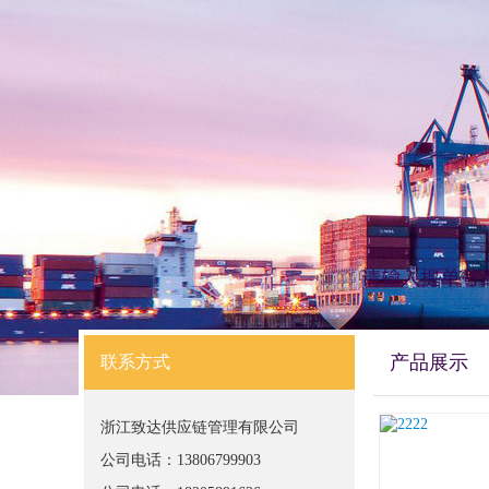
产品展示
联系方式
浙江致达供应链管理有限公司
公司电话：13806799903