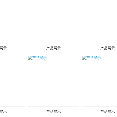
展示
产品展示
产品展示
展示
产品展示
产品展示