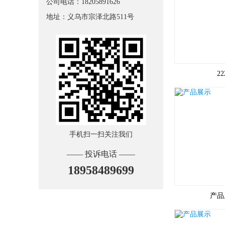
公司电话：18205891626
地址：义乌市宗泽北路511号
22
手机扫一扫关注我们
—— 投诉电话 ——
18958489699
产品