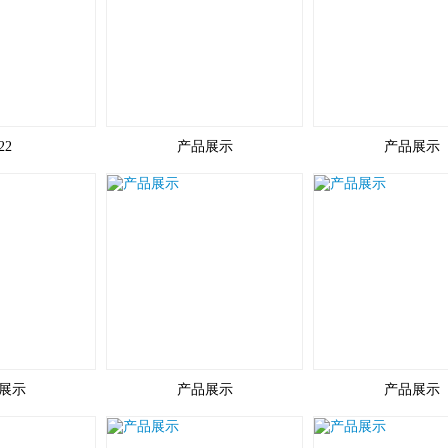
22
产品展示
产品展示
展示
产品展示
产品展示